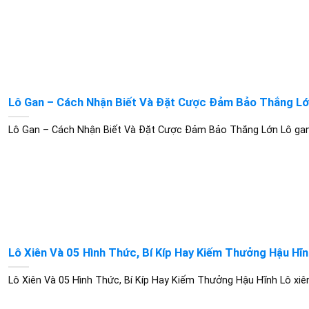
Lô Gan – Cách Nhận Biết Và Đặt Cược Đảm Bảo Thắng L
Lô Gan – Cách Nhận Biết Và Đặt Cược Đảm Bảo Thắng Lớn Lô gan.
Lô Xiên Và 05 Hình Thức, Bí Kíp Hay Kiếm Thưởng Hậu Hĩn
Lô Xiên Và 05 Hình Thức, Bí Kíp Hay Kiếm Thưởng Hậu Hĩnh Lô xiên.