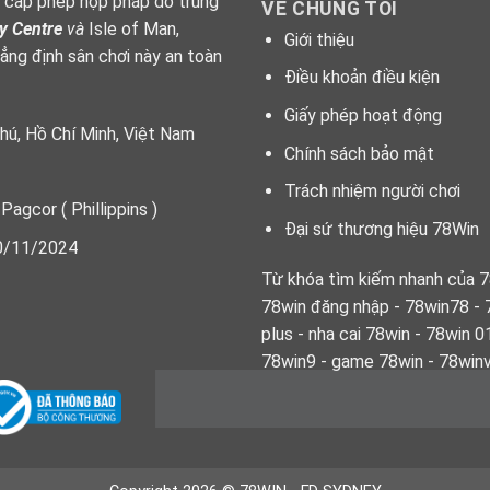
 cấp phép hợp pháp do trung
VỀ CHÚNG TÔI
y Centre
và
Isle of Man,
Giới thiệu
ng định sân chơi này an toàn
Điều khoản điều kiện
Giấy phép hoạt động
Phú, Hồ Chí Minh, Việt Nam
Chính sách bảo mật
Trách nhiệm người chơi
 Pagcor ( Phillippins )
Đại sứ thương hiệu 78Win
0/11/2024
Từ khóa tìm kiếm nhanh của 7
78win đăng nhập - 78win78 -
plus - nha cai 78win - 78win 0
78win9 - game 78win - 78winvi