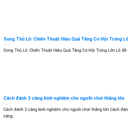
Song Thủ Lô: Chiến Thuật Hiệu Quả Tăng Cơ Hội Trúng L
Song Thủ Lô: Chiến Thuật Hiệu Quả Tăng Cơ Hội Trúng Lớn Lô đề là
Cách đánh 3 càng kinh nghiệm cho người chơi thắng lớn
Cách đánh 3 càng kinh nghiệm cho người chơi thắng lớn Cách đán
càng...