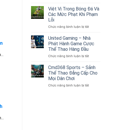
Tỷ
Thao
Lệ
Chuyên
Việt Vị Trong Bóng Đá Và
Kèo
Nghiệp
Các Mức Phạt Khi Phạm
Macao
Hiện
Lỗi
–
Đại
Chức năng bình luận bị tắt
ở
Các
Việt
Dạng
Vị
Cược
United Gaming – Nhà
Trong
Phổ
ớn
Phát Hành Game Cược
Bóng
Biến
Thể Thao Hàng Đầu
Đá
Và
..
Chức năng bình luận bị tắt
ở
Và
Lợi
United
Các
Ích
Gaming
Mức
Cmd368 Sports – Sảnh
–
Phạt
Thể Thao Đẳng Cấp Cho
Nhà
Khi
Mọi Dân Chơi
Phát
Phạm
Chức năng bình luận bị tắt
ở
Hành
Lỗi
Cmd368
Game
Sports
Cược
–
Thể
Sảnh
h
Thao
Thể
Hàng
Thao
Đầu
..
Đẳng
Cấp
Cho