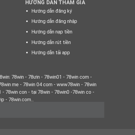
HƯỚNG DẪN THAM GIA
Hướng dẫn đăng ký
Hướng dẫn đăng nhập
Hướng dẫn nạp tiền
Hướng dẫn rút tiền
Hướng dẫn tải app
8win: 78win - 78ưin - 78win01 - 78win com -
 78win me - 78win 04 com - www78win - 78win
1 - 78win con - tại 78win - 78win0 -78win co -
p - 78win.com...