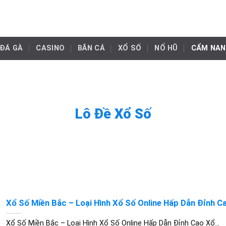
ĐÁ GÀ
CASINO
BẮN CÁ
XỔ SỐ
NỔ HŨ
CẨM NAN
Lô Đề Xổ Số
Xổ Số Miền Bắc – Loại Hình Xổ Số Online Hấp Dẫn Đỉnh C
Xổ Số Miền Bắc – Loại Hình Xổ Số Online Hấp Dẫn Đỉnh Cao Xổ...