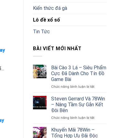
Kiến thức đá gà
Lô đề xổ số
Tin Tức
BÀI VIẾT MỚI NHẤT
ay
Bài Cào 3 Lá – Siêu Phẩm
..
Cực Đã Dành Cho Tín Đồ
Game Bài
Chức năng bình luận bị tắt
ở
Bài
Cào
Steven Gerrard Và 78Win
3
– Nâng Tầm Sự Gắn Kết
Lá
Đôi Bên
–
Chức năng bình luận bị tắt
ở
Siêu
ay
Steven
Phẩm
Gerrard
Cực
Khuyến Mãi 78Win –
Và
Đã
Tổng Hợp Ưu Đãi Độc