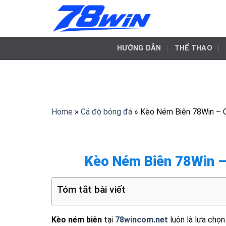
Chuyển
đến
nội
dung
HƯỚNG DẪN
THỂ THAO
Home
»
Cá độ bóng đá
»
Kèo Ném Biên 78Win – C
Kèo Ném Biên 78Win –
Tóm tắt bài viết
Kèo ném biên
tại
78wincom.net
luôn là lựa chọ