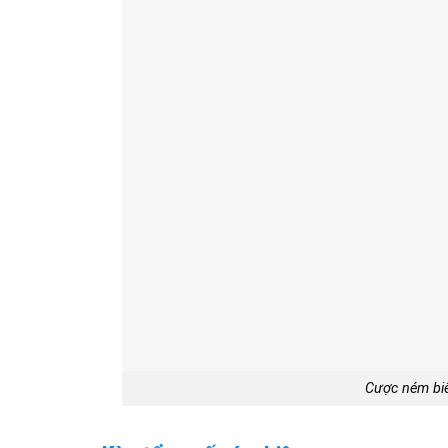
Cược ném biê