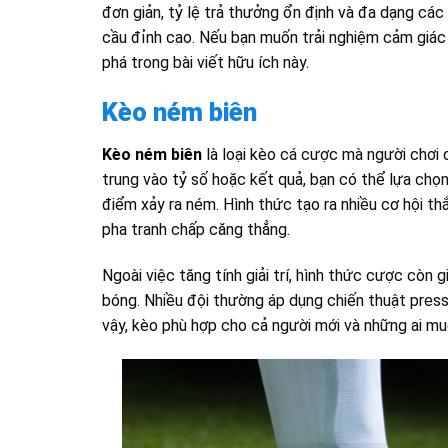
đơn giản, tỷ lệ trả thưởng ổn định và đa dạng các
cầu đỉnh cao. Nếu bạn muốn trải nghiệm cảm giác 
phá trong bài viết hữu ích này.
Kèo ném biên
Kèo ném biên
là loại kèo cá cược mà người chơi 
trung vào tỷ số hoặc kết quả, bạn có thể lựa chọ
điểm xảy ra ném. Hình thức tạo ra nhiều cơ hội thắ
pha tranh chấp căng thẳng.
Ngoài việc tăng tính giải trí, hình thức cược còn 
bóng. Nhiều đội thường áp dụng chiến thuật press
vậy, kèo phù hợp cho cả người mới và những ai mu