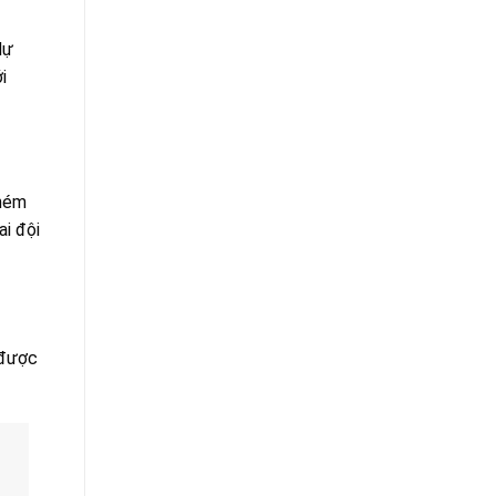
dự
i
 ném
i đội
 được