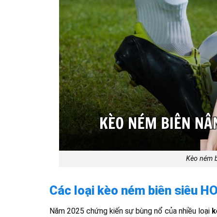
Kèo ném b
Các loại kèo ném biên siêu H
Năm 2025 chứng kiến sự bùng nổ của nhiều loại
k