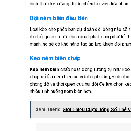
hình thức kèo đang được nhiều hội viên lựa chọn 
Đội ném biên đầu tiên
Loại kèo cho phép bạn dự đoán đội bóng nào sẽ th
đòi hỏi quan sát đội hình xuất phát cũng như lối
mạnh, họ sẽ có khả năng tạo áp lực khiến đối phư
Kèo ném biên chấp
Kèo ném biên
chấp hoạt động tương tự như kèo C
chấp số lần ném biên so với đối phương, ví dụ đội
phong độ và thói quen của hai đội để lựa chọn k
nhiều tình huống ném biên hơn.
Xem Thêm:
Giới Thiệu Cược Tổng Số Thẻ V