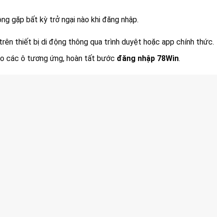
ông gặp bất kỳ trở ngại nào khi đăng nhập.
ên thiết bị di động thông qua trình duyệt hoặc app chính thức.
 vào các ô tương ứng, hoàn tất bước
đăng nhập 78Win
.