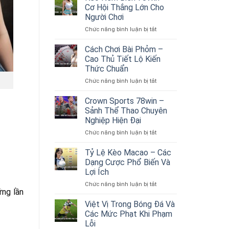
78Win
Gắn
Bài
Cơ Hội Thắng Lớn Cho
–
Kết
Người Chơi
Tổng
Đôi
Chức năng bình luận bị tắt
ở
Hợp
Bên
Kèo
Ưu
Ném
Đãi
Cách Chơi Bài Phỏm –
Biên
Độc
Cao Thủ Tiết Lộ Kiến
78Win
Quyền
Thức Chuẩn
–
Mới
Chức năng bình luận bị tắt
ở
Cơ
Nhất
Cách
Hội
2025
Chơi
Thắng
Crown Sports 78win –
Bài
Lớn
Sảnh Thể Thao Chuyên
Phỏm
Cho
Nghiệp Hiện Đại
–
Người
Chức năng bình luận bị tắt
ở
Cao
Chơi
Crown
Thủ
Sports
Tiết
Tỷ Lệ Kèo Macao – Các
78win
Lộ
Dạng Cược Phổ Biến Và
–
Kiến
Lợi Ích
Sảnh
Thức
Chức năng bình luận bị tắt
ở
Thể
Chuẩn
ững lần
Tỷ
Thao
Lệ
Chuyên
Việt Vị Trong Bóng Đá Và
Kèo
Nghiệp
Các Mức Phạt Khi Phạm
Macao
Hiện
Lỗi
–
Đại