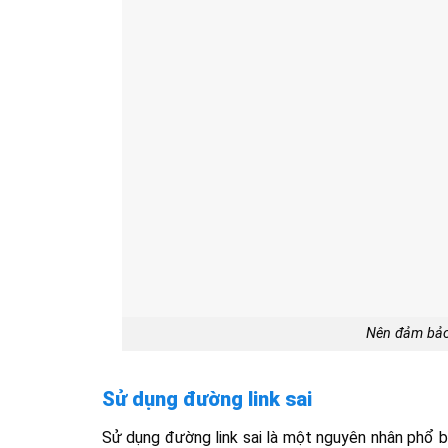
Nên đảm bảo 
Sử dụng đường link sai
Sử dụng đường link sai là một nguyên nhân phổ bi