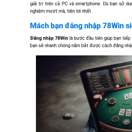
giải trí trên cả PC và smartphone. Dù bạn sử dụn
nghiệm mượt mà, tiện lợi nhất.
Mách bạn đăng nhập 78Win si
Đăng nhập 78Win
là bước đầu tiên giúp bạn tiếp 
bạn sẽ nhanh chóng nắm bắt được cách đăng nhập