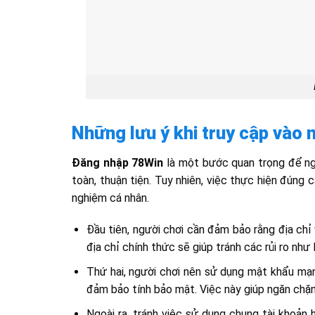
Những lưu ý khi truy cập vào 
Đăng nhập 78Win
là một bước quan trọng để ng
toàn, thuận tiện. Tuy nhiên, việc thực hiện đúng 
nghiệm cá nhân.
Đầu tiên, người chơi cần đảm bảo rằng địa chỉ
địa chỉ chính thức sẽ giúp tránh các rủi ro như
Thứ hai, người chơi nên sử dụng mật khẩu mạn
đảm bảo tính bảo mật. Việc này giúp ngăn chặn
Ngoài ra, tránh việc sử dụng chung tài khoản 