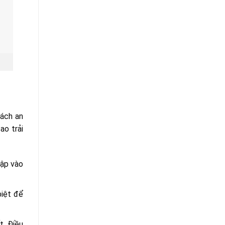
cách an
ao trải
cập vào
biệt để
t. Điều