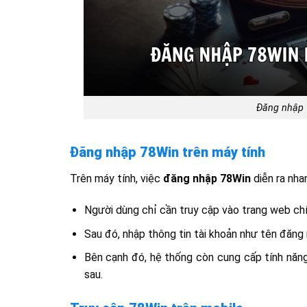
Đăng nhập 7
Đăng nhập 78Win trên máy tính
Trên máy tính, việc
đăng nhập 78Win
diễn ra nha
Người dùng chỉ cần truy cập vào trang web ch
Sau đó, nhập thông tin tài khoản như tên đăn
Bên cạnh đó, hệ thống còn cung cấp tính năng
sau.