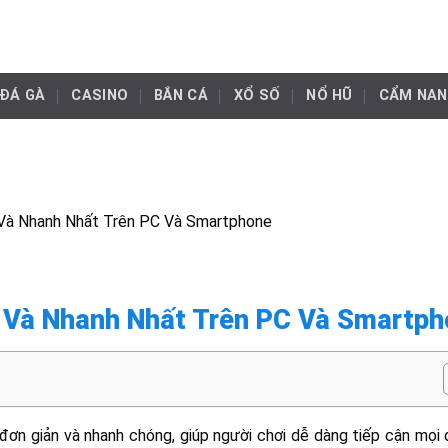
ĐÁ GÀ
CASINO
BẮN CÁ
XỔ SỐ
NỔ HŨ
CẨM NAN
Và Nhanh Nhất Trên PC Và Smartphone
 Và Nhanh Nhất Trên PC Và Smartph
ơn giản và nhanh chóng, giúp người chơi dễ dàng tiếp cận mọi 