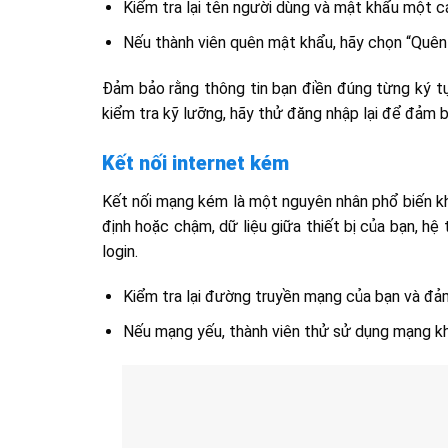
Kiểm tra lại tên người dùng và mật khẩu một c
Nếu thành viên quên mật khẩu, hãy chọn “Quên 
Đảm bảo rằng thông tin bạn điền đúng từng ký tự
kiểm tra kỹ lưỡng, hãy thử đăng nhập lại để đảm 
Kết nối internet kém
Kết nối mạng kém là một nguyên nhân phổ biến k
định hoặc chậm, dữ liệu giữa thiết bị của bạn, hệ
login.
Kiểm tra lại đường truyền mạng của bạn và đảm
Nếu mạng yếu, thành viên thử sử dụng mạng khá