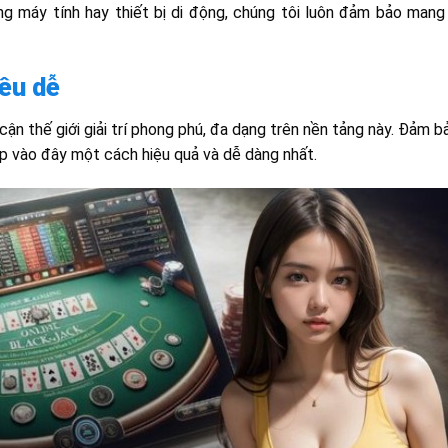
g máy tính hay thiết bị di động, chúng tôi luôn đảm bảo mang l
êu dễ
cận thế giới giải trí phong phú, đa dạng trên nền tảng này. Đảm b
 vào đây một cách hiệu quả và dễ dàng nhất.