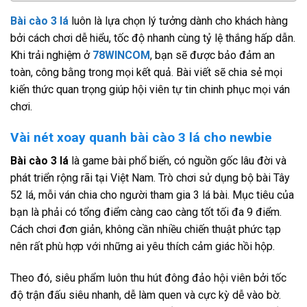
Bài cào 3 lá
luôn là lựa chọn lý tưởng dành cho khách hàng
bởi cách chơi dễ hiểu, tốc độ nhanh cùng tỷ lệ thắng hấp dẫn.
Khi trải nghiệm ở
78WINCOM
, bạn sẽ được bảo đảm an
toàn, công bằng trong mọi kết quả. Bài viết sẽ chia sẻ mọi
kiến thức quan trọng giúp hội viên tự tin chinh phục mọi ván
chơi.
Vài nét xoay quanh bài cào 3 lá cho newbie
Bài cào 3 lá
là game bài phổ biến, có nguồn gốc lâu đời và
phát triển rộng rãi tại Việt Nam. Trò chơi sử dụng bộ bài Tây
52 lá, mỗi ván chia cho người tham gia 3 lá bài. Mục tiêu của
bạn là phải có tổng điểm càng cao càng tốt tối đa 9 điểm.
Cách chơi đơn giản, không cần nhiều chiến thuật phức tạp
nên rất phù hợp với những ai yêu thích cảm giác hồi hộp.
Theo đó, siêu phẩm luôn thu hút đông đảo hội viên bởi tốc
độ trận đấu siêu nhanh, dễ làm quen và cực kỳ dễ vào bờ.