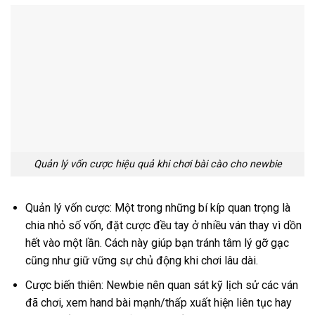
Quản lý vốn cược hiệu quả khi chơi bài cào cho newbie
Quản lý vốn cược: Một trong những bí kíp quan trọng là
chia nhỏ số vốn, đặt cược đều tay ở nhiều ván thay vì dồn
hết vào một lần. Cách này giúp bạn tránh tâm lý gỡ gạc
cũng như giữ vững sự chủ động khi chơi lâu dài.
Cược biến thiên: Newbie nên quan sát kỹ lịch sử các ván
đã chơi, xem hand bài mạnh/thấp xuất hiện liên tục hay