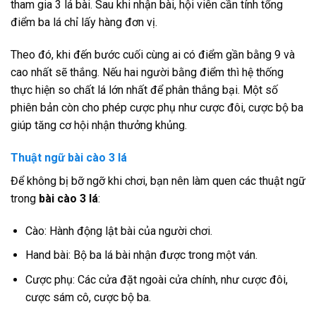
tham gia 3 lá bài. Sau khi nhận bài, hội viên cần tính tổng
điểm ba lá chỉ lấy hàng đơn vị.
Theo đó, khi đến bước cuối cùng ai có điểm gần bằng 9 và
cao nhất sẽ thắng. Nếu hai người bằng điểm thì hệ thống
thực hiện so chất lá lớn nhất để phân thắng bại. Một số
phiên bản còn cho phép cược phụ như cược đôi, cược bộ ba
giúp tăng cơ hội nhận thưởng khủng.
Thuật ngữ bài cào 3 lá
Để không bị bỡ ngỡ khi chơi, bạn nên làm quen các thuật ngữ
trong
bài cào 3 lá
:
Cào: Hành động lật bài của người chơi.
Hand bài: Bộ ba lá bài nhận được trong một ván.
Cược phụ: Các cửa đặt ngoài cửa chính, như cược đôi,
cược sám cô, cược bộ ba.