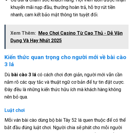
khuyến mãi nạp đầu, thưởng hoàn trả, hỗ trợ rút tiền
nhanh, cam kết bảo mật thông tin tuyệt đối.
Xem Thêm:
Mẹo Chơi Casino Từ Cao Thủ - Dễ Vận
Dụng Và Hay Nhất 2025
Kiến thức quan trọng cho người mới về bài cào
3 lá
Dù
bài cào 3 lá
có cách chơi đơn giản, người mới vẫn cần
nắm rõ các quy tắc và thuật ngữ cơ bản để tự tin đặt cược.
Đây đều là những kiến thức hữu ích mà khách hàng không
nên bỏ qua.
Luật chơi
Mỗi ván bài cào
dùng bộ bài Tây 52 lá quen thuộc để có thể
bắt đầu đúng luật chơi. Người chia sẽ phát cho mỗi người