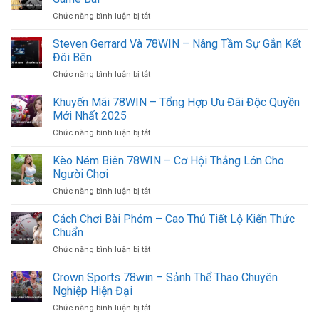
Ngầu
Nuôi
Chức năng bình luận bị tắt
ở
–
Cầu
Bài
Review
Bất
Cào
Steven Gerrard Và 78WIN – Nâng Tầm Sự Gắn Kết
Luật
Bại
3
Đánh
Đôi Bên
Tại
Lá
Chi
78WIN
Chức năng bình luận bị tắt
ở
–
Tiết
Steven
Siêu
Trên
Gerrard
Khuyến Mãi 78WIN – Tổng Hợp Ưu Đãi Độc Quyền
Phẩm
78WIN
Và
Cực
Mới Nhất 2025
78WIN
Đã
Chức năng bình luận bị tắt
ở
–
Dành
Khuyến
Nâng
Cho
Mãi
Kèo Ném Biên 78WIN – Cơ Hội Thắng Lớn Cho
Tầm
Tín
78WIN
Sự
Người Chơi
Đồ
–
Gắn
Game
Chức năng bình luận bị tắt
ở
Tổng
Kết
Bài
Kèo
Hợp
Đôi
Ném
Cách Chơi Bài Phỏm – Cao Thủ Tiết Lộ Kiến Thức
Ưu
Bên
Biên
Đãi
Chuẩn
78WIN
Độc
Chức năng bình luận bị tắt
ở
–
Quyền
Cách
Cơ
Mới
Chơi
Crown Sports 78win – Sảnh Thể Thao Chuyên
Hội
Nhất
Bài
Thắng
Nghiệp Hiện Đại
2025
Phỏm
Lớn
Chức năng bình luận bị tắt
ở
–
Cho